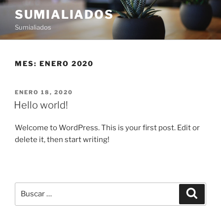
Saltar
SUMIALIADOS
al
Sumialiados
contenido
MES:
ENERO 2020
PUBLICADO
ENERO 18, 2020
EL
Hello world!
Welcome to WordPress. This is your first post. Edit or
delete it, then start writing!
Buscar
Buscar
por: